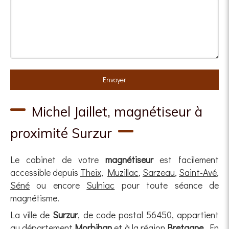
Envoyer
Michel Jaillet, magnétiseur à
proximité Surzur
Le cabinet de votre
magnétiseur
est facilement
accessible depuis
Theix
,
Muzillac
,
Sarzeau
,
Saint-Avé
,
Séné
ou encore
Sulniac
pour toute séance de
magnétisme.
La ville de
Surzur
, de code postal 56450, appartient
au département
Morbihan
et à la région
Bretagne
. En